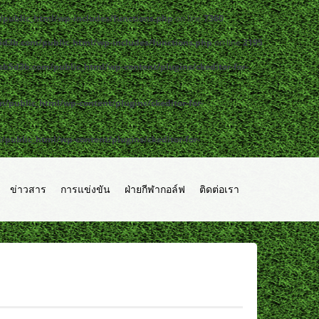
public_html/wp-includes/functions.php
on line
7360
d3b.com/public_html/wp-includes/functions.php
on line
2195
b5d3b.com/public_html/wp-content/plugins/ckeditor-for-
public_html/wp-content/plugins/ckeditor-for-
ublic_html/wp-content/plugins/ckeditor-for-
ข่าวสาร
การแข่งขัน
ฝ่ายกีฬากอล์ฟ
ติดต่อเรา