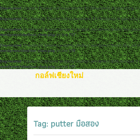
Deprecated
: strpos(): Passing null to parameter #1 ($haystack) of type string is
Deprecated
: str_replace(): Passing null to parameter #3 ($subject) of type arra
Deprecated
: Creation of dynamic property ckeditor_wordpress::$user_files_abso
wordpress/ckeditor_class.php
on line
117
Deprecated
: Creation of dynamic property ckeditor_wordpress::$user_files_url i
wordpress/ckeditor_class.php
on line
118
Deprecated
: Creation of dynamic property ckeditor_wordpress::$file_browser is
wordpress/ckeditor_class.php
on line
119
กอล์ฟเชียงใหม่
Tag:
putter มือสอง