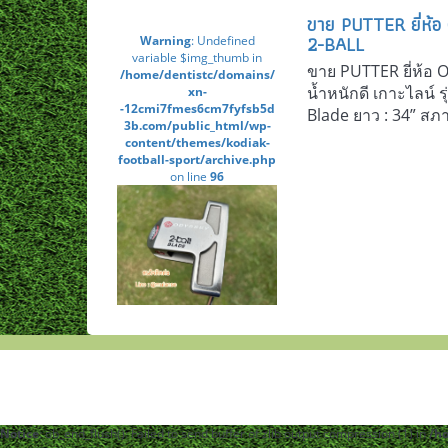
ขาย PUTTER ยี่ห้อ
2-BALL
Warning
: Undefined
variable $img_thumb in
ขาย PUTTER ยี่ห้อ O
/home/dentistc/domains/
น้ำหนักดี เกาะไลน์ 
xn-
-12cmi7fmes6cm7fyfsb5d
Blade ยาว : 34” สภา
3b.com/public_html/wp-
content/themes/kodiak-
football-sport/archive.php
on line
96
Notice
: ob_end_flush(): Failed to send buffer of zlib output compression (1) in
/h