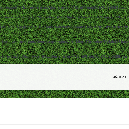
 deprecated in
/home/dentistc/domains/xn--12cmi7fmes6cm7fyfsb5d3b.com/
y|string is deprecated in
/home/dentistc/domains/xn--12cmi7fmes6cm7fyfsb5
lute_path is deprecated in
/home/dentistc/domains/xn--12cmi7fmes6cm7fyfs
s deprecated in
/home/dentistc/domains/xn--12cmi7fmes6cm7fyfsb5d3b.com/
 deprecated in
/home/dentistc/domains/xn--12cmi7fmes6cm7fyfsb5d3b.com/p
หน้าแรก