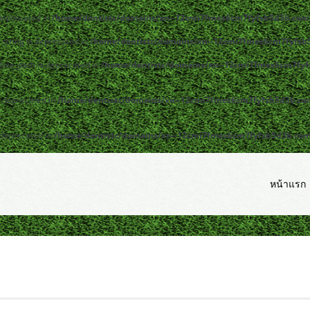
 deprecated in
/home/dentistc/domains/xn--12cmi7fmes6cm7fyfsb5d3b.com/
y|string is deprecated in
/home/dentistc/domains/xn--12cmi7fmes6cm7fyfsb5
lute_path is deprecated in
/home/dentistc/domains/xn--12cmi7fmes6cm7fyfs
s deprecated in
/home/dentistc/domains/xn--12cmi7fmes6cm7fyfsb5d3b.com/
 deprecated in
/home/dentistc/domains/xn--12cmi7fmes6cm7fyfsb5d3b.com/p
หน้าแรก