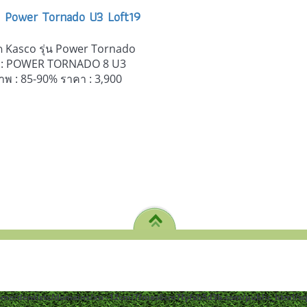
ุ่น Power Tornado U3 Loft19
 Kasco รุ่น Power Tornado
น : POWER TORNADO 8 U3
สภาพ : 85-90% ราคา : 3,900
ome/dentistc/domains/xn--12cmi7fmes6cm7fyfsb5d3b.com/public_html/wp