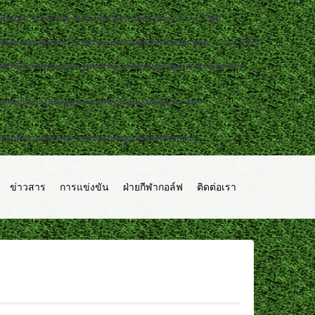
public_html/wp-includes/functions.php
on line
7360
d3b.com/public_html/wp-includes/functions.php
on line
2195
b5d3b.com/public_html/wp-content/plugins/ckeditor-for-
public_html/wp-content/plugins/ckeditor-for-
ublic_html/wp-content/plugins/ckeditor-for-
ข่าวสาร
การแข่งขัน
ฝ่ายกีฬากอล์ฟ
ติดต่อเรา