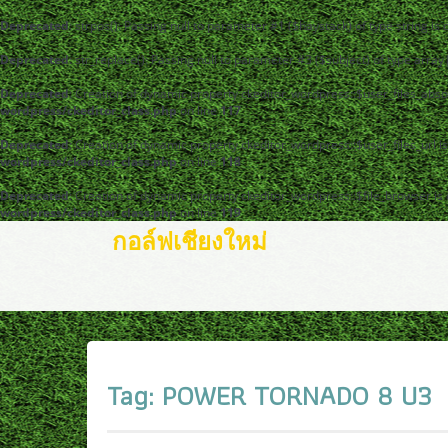
Deprecated
: strpos(): Passing null to parameter #1 ($haystack) of type string is
Deprecated
: str_replace(): Passing null to parameter #3 ($subject) of type arra
Deprecated
: Creation of dynamic property ckeditor_wordpress::$user_files_abso
wordpress/ckeditor_class.php
on line
117
Deprecated
: Creation of dynamic property ckeditor_wordpress::$user_files_url i
wordpress/ckeditor_class.php
on line
118
Deprecated
: Creation of dynamic property ckeditor_wordpress::$file_browser is
wordpress/ckeditor_class.php
on line
119
กอล์ฟเชียงใหม่
Tag:
POWER TORNADO 8 U3