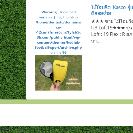
ไม้ไฮบริด Kasco ร
ตีลอยง่าย
Warning
: Undefined
variable $img_thumb in
★★★ ขาย ไม้ไฮบริด
/home/dentistc/domains/
U3 Loft19★★★ รุ่
xn-
-12cmi7fmes6cm7fyfsb5d
Loft : 19 Flex : R 
3b.com/public_html/wp-
บา...
content/themes/kodiak-
football-sport/archive.php
on line
96
Notice
: ob_end_flush(): Failed to send buffer of zlib output compression (1) in
/h