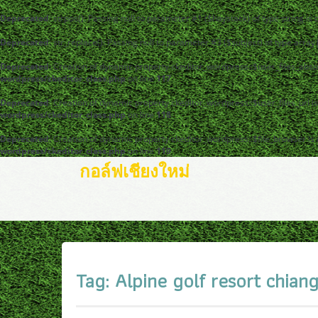
Deprecated
: strpos(): Passing null to parameter #1 ($haystack) of type string is
Deprecated
: str_replace(): Passing null to parameter #3 ($subject) of type arra
Deprecated
: Creation of dynamic property ckeditor_wordpress::$user_files_abso
wordpress/ckeditor_class.php
on line
117
Deprecated
: Creation of dynamic property ckeditor_wordpress::$user_files_url i
wordpress/ckeditor_class.php
on line
118
Deprecated
: Creation of dynamic property ckeditor_wordpress::$file_browser is
wordpress/ckeditor_class.php
on line
119
กอล์ฟเชียงใหม่
Tag:
Alpine golf resort chian