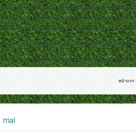
 deprecated in
/home/dentistc/domains/xn--12cmi7fmes6cm7fyfsb5d3b.com/
y|string is deprecated in
/home/dentistc/domains/xn--12cmi7fmes6cm7fyfsb5
lute_path is deprecated in
/home/dentistc/domains/xn--12cmi7fmes6cm7fyfs
s deprecated in
/home/dentistc/domains/xn--12cmi7fmes6cm7fyfsb5d3b.com/
 deprecated in
/home/dentistc/domains/xn--12cmi7fmes6cm7fyfsb5d3b.com/p
หน้าแรก
g mai