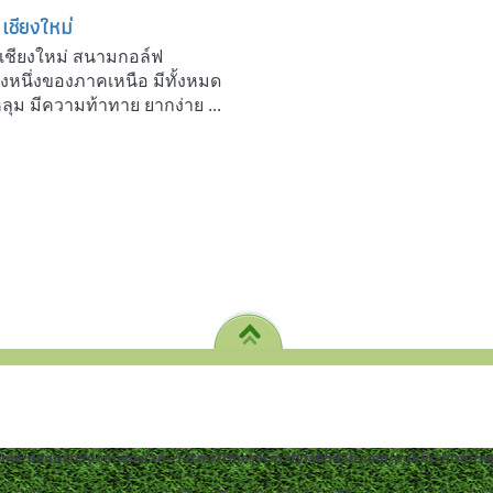
เชียงใหม่
เชียงใหม่ สนามกอล์ฟ
ห่งหนึ่งของภาคเหนือ มีทั้งหมด
ลุม มีความท้าทาย ยากง่าย ...
ome/dentistc/domains/xn--12cmi7fmes6cm7fyfsb5d3b.com/public_html/wp