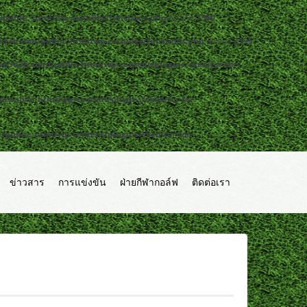
public_html/wp-includes/functions.php
on line
7360
d3b.com/public_html/wp-includes/functions.php
on line
2195
b5d3b.com/public_html/wp-content/plugins/ckeditor-for-
public_html/wp-content/plugins/ckeditor-for-
ublic_html/wp-content/plugins/ckeditor-for-
ข่าวสาร
การแข่งขัน
ฝ่ายกีฬากอล์ฟ
ติดต่อเรา