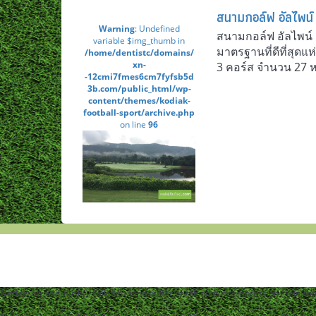
สนามกอล์ฟ อัลไพน์ 
Warning
: Undefined
สนามกอล์ฟ อัลไพน์ 
variable $img_thumb in
มาตรฐานที่ดีที่สุดแ
/home/dentistc/domains/
xn-
3 คอร์ส จำนวน 27 ห
-12cmi7fmes6cm7fyfsb5d
3b.com/public_html/wp-
content/themes/kodiak-
football-sport/archive.php
on line
96
Notice
: ob_end_flush(): Failed to send buffer of zlib output compression (1) in
/h