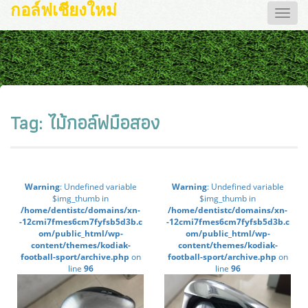
กอล์ฟเชียงใหม่
Toggle
naviga
Tag:
ไม้กอล์ฟมือสอง
Warning
: Undefined variable
Warning
: Undefined variable
$img_thumb in
$img_thumb in
/home/dentistc/domains/xn-
/home/dentistc/domains/xn-
-12cmi7fmes6cm7fyfsb5d3b.c
-12cmi7fmes6cm7fyfsb5d3b.c
om/public_html/wp-
om/public_html/wp-
content/themes/kodiak-
content/themes/kodiak-
football-sport/archive.php
on
football-sport/archive.php
on
line
96
line
96