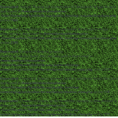
Deprecated
: strpos(): Passing null to parameter #1 ($haystack) of type string is
deprecated in
/home/dentistc/domains/xn-
-12cmi7fmes6cm7fyfsb5d3b.com/public_html/wp-includes/functions.php
on line
7360
Deprecated
: str_replace(): Passing null to parameter #3 ($subject) of type
array|string is deprecated in
/home/dentistc/domains/xn-
-12cmi7fmes6cm7fyfsb5d3b.com/public_html/wp-includes/functions.php
on line
2195
Deprecated
: Creation of dynamic property
ckeditor_wordpress::$user_files_absolute_path is deprecated in
/home/dentistc/domains/xn-
-12cmi7fmes6cm7fyfsb5d3b.com/public_html/wp-
content/plugins/ckeditor-for-wordpress/ckeditor_class.php
on line
117
Deprecated
: Creation of dynamic property ckeditor_wordpress::$user_files_url is
deprecated in
/home/dentistc/domains/xn-
-12cmi7fmes6cm7fyfsb5d3b.com/public_html/wp-
content/plugins/ckeditor-for-wordpress/ckeditor_class.php
on line
118
Deprecated
: Creation of dynamic property ckeditor_wordpress::$file_browser is
deprecated in
/home/dentistc/domains/xn-
-12cmi7fmes6cm7fyfsb5d3b.com/public_html/wp-
content/plugins/ckeditor-for-wordpress/ckeditor_class.php
on line
119