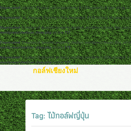
Deprecated
: strpos(): Passing null to parameter #1 ($haystack) of type string is
Deprecated
: str_replace(): Passing null to parameter #3 ($subject) of type arra
Deprecated
: Creation of dynamic property ckeditor_wordpress::$user_files_abso
wordpress/ckeditor_class.php
on line
117
Deprecated
: Creation of dynamic property ckeditor_wordpress::$user_files_url i
wordpress/ckeditor_class.php
on line
118
Deprecated
: Creation of dynamic property ckeditor_wordpress::$file_browser is
wordpress/ckeditor_class.php
on line
119
กอล์ฟเชียงใหม่
Tag:
ไม้กอล์ฟญี่ปุ่น