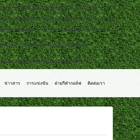
public_html/wp-includes/functions.php
on line
7360
d3b.com/public_html/wp-includes/functions.php
on line
2195
b5d3b.com/public_html/wp-content/plugins/ckeditor-for-
public_html/wp-content/plugins/ckeditor-for-
ublic_html/wp-content/plugins/ckeditor-for-
ข่าวสาร
การแข่งขัน
ฝ่ายกีฬากอล์ฟ
ติดต่อเรา