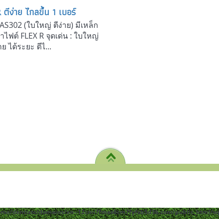
ีง่าย ไกลขึ้น 1 เบอร์
S302 (ใบใหญ่ ตีง่าย) มีเหล็ก
าไฟต์ FLEX R จุดเด่น : ใบใหญ่
 ได้ระยะ ตีไ...
ome/dentistc/domains/xn--12cmi7fmes6cm7fyfsb5d3b.com/public_html/wp