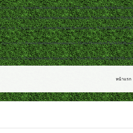
 deprecated in
/home/dentistc/domains/xn--12cmi7fmes6cm7fyfsb5d3b.com/
y|string is deprecated in
/home/dentistc/domains/xn--12cmi7fmes6cm7fyfsb5
lute_path is deprecated in
/home/dentistc/domains/xn--12cmi7fmes6cm7fyfs
s deprecated in
/home/dentistc/domains/xn--12cmi7fmes6cm7fyfsb5d3b.com/
 deprecated in
/home/dentistc/domains/xn--12cmi7fmes6cm7fyfsb5d3b.com/p
หน้าแรก