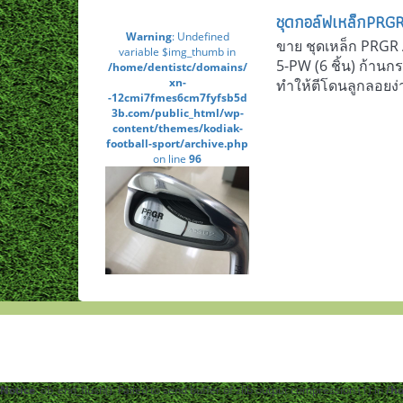
ชุดกอล์ฟเหล็กPRGR ต
Warning
: Undefined
ขาย ชุดเหล็ก PRGR A
variable $img_thumb in
5-PW (6 ชิ้น) ก้านกร
/home/dentistc/domains/
xn-
ทำให้ตีโดนลูกลอยง่าย
-12cmi7fmes6cm7fyfsb5d
3b.com/public_html/wp-
content/themes/kodiak-
football-sport/archive.php
on line
96
Notice
: ob_end_flush(): Failed to send buffer of zlib output compression (1) in
/h