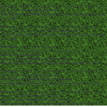
Deprecated
: strpos(): Passing null to parameter #1 ($haystack) of type string is
deprecated in
/home/dentistc/domains/xn-
-12cmi7fmes6cm7fyfsb5d3b.com/public_html/wp-includes/functions.php
on line
7360
Deprecated
: str_replace(): Passing null to parameter #3 ($subject) of type
array|string is deprecated in
/home/dentistc/domains/xn-
-12cmi7fmes6cm7fyfsb5d3b.com/public_html/wp-includes/functions.php
on line
2195
Deprecated
: Creation of dynamic property
ckeditor_wordpress::$user_files_absolute_path is deprecated in
/home/dentistc/domains/xn-
-12cmi7fmes6cm7fyfsb5d3b.com/public_html/wp-
content/plugins/ckeditor-for-wordpress/ckeditor_class.php
on line
117
Deprecated
: Creation of dynamic property ckeditor_wordpress::$user_files_url is
deprecated in
/home/dentistc/domains/xn-
-12cmi7fmes6cm7fyfsb5d3b.com/public_html/wp-
content/plugins/ckeditor-for-wordpress/ckeditor_class.php
on line
118
Deprecated
: Creation of dynamic property ckeditor_wordpress::$file_browser is
deprecated in
/home/dentistc/domains/xn-
-12cmi7fmes6cm7fyfsb5d3b.com/public_html/wp-
content/plugins/ckeditor-for-wordpress/ckeditor_class.php
on line
119