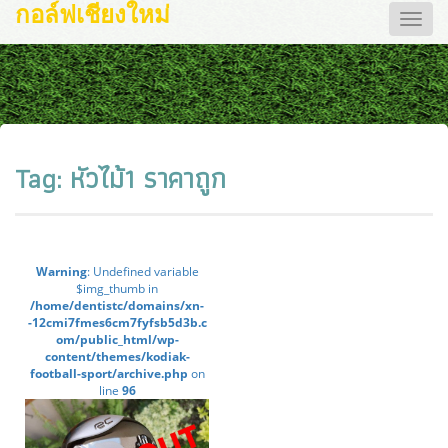
กอล์ฟเชียงใหม่
Toggle
naviga
Tag:
หัวไม้1 ราคาถูก
Warning
: Undefined variable
$img_thumb in
/home/dentistc/domains/xn-
-12cmi7fmes6cm7fyfsb5d3b.c
om/public_html/wp-
content/themes/kodiak-
football-sport/archive.php
on
line
96