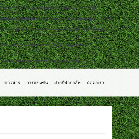
public_html/wp-includes/functions.php
on line
7360
d3b.com/public_html/wp-includes/functions.php
on line
2195
b5d3b.com/public_html/wp-content/plugins/ckeditor-for-
public_html/wp-content/plugins/ckeditor-for-
ublic_html/wp-content/plugins/ckeditor-for-
ข่าวสาร
การแข่งขัน
ฝ่ายกีฬากอล์ฟ
ติดต่อเรา