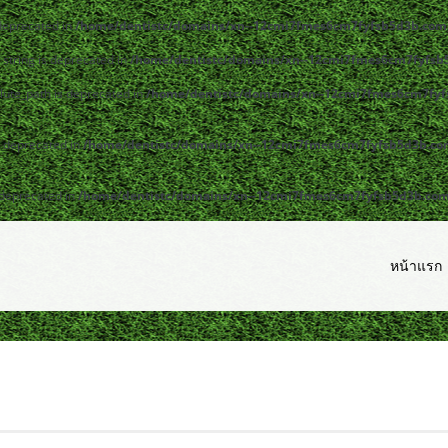
 deprecated in
/home/dentistc/domains/xn--12cmi7fmes6cm7fyfsb5d3b.com/
y|string is deprecated in
/home/dentistc/domains/xn--12cmi7fmes6cm7fyfsb5
lute_path is deprecated in
/home/dentistc/domains/xn--12cmi7fmes6cm7fyfs
s deprecated in
/home/dentistc/domains/xn--12cmi7fmes6cm7fyfsb5d3b.com/
 deprecated in
/home/dentistc/domains/xn--12cmi7fmes6cm7fyfsb5d3b.com/p
หน้าแรก