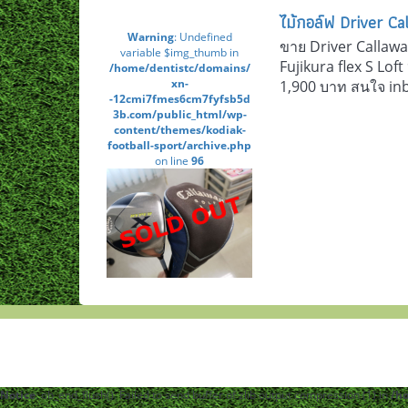
ไม้กอล์ฟ Driver Ca
Warning
: Undefined
ขาย Driver Callaw
variable $img_thumb in
Fujikura flex S Lo
/home/dentistc/domains/
xn-
1,900 บาท สนใจ inb
-12cmi7fmes6cm7fyfsb5d
3b.com/public_html/wp-
content/themes/kodiak-
football-sport/archive.php
on line
96
Notice
: ob_end_flush(): Failed to send buffer of zlib output compression (1) in
/h