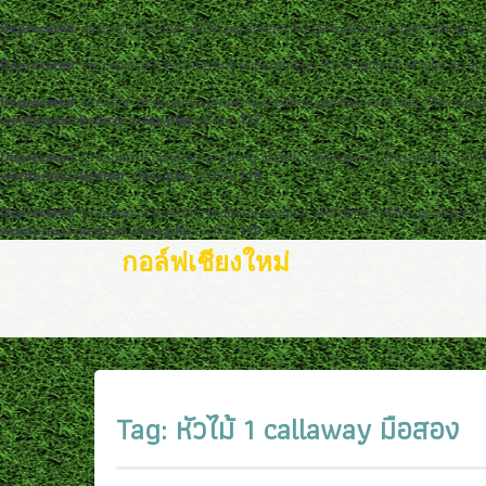
Deprecated
: strpos(): Passing null to parameter #1 ($haystack) of type string is
Deprecated
: str_replace(): Passing null to parameter #3 ($subject) of type arra
Deprecated
: Creation of dynamic property ckeditor_wordpress::$user_files_abso
wordpress/ckeditor_class.php
on line
117
Deprecated
: Creation of dynamic property ckeditor_wordpress::$user_files_url i
wordpress/ckeditor_class.php
on line
118
Deprecated
: Creation of dynamic property ckeditor_wordpress::$file_browser is
wordpress/ckeditor_class.php
on line
119
กอล์ฟเชียงใหม่
Tag:
หัวไม้ 1 callaway มือสอง