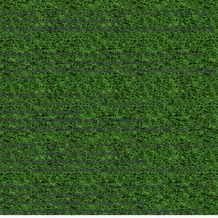
Deprecated
: strpos(): Passing null to parameter #1 ($haystack) of type string is
deprecated in
/home/dentistc/domains/xn-
-12cmi7fmes6cm7fyfsb5d3b.com/public_html/wp-includes/functions.php
on line
7360
Deprecated
: str_replace(): Passing null to parameter #3 ($subject) of type
array|string is deprecated in
/home/dentistc/domains/xn-
-12cmi7fmes6cm7fyfsb5d3b.com/public_html/wp-includes/functions.php
on line
2195
Deprecated
: Creation of dynamic property
ckeditor_wordpress::$user_files_absolute_path is deprecated in
/home/dentistc/domains/xn-
-12cmi7fmes6cm7fyfsb5d3b.com/public_html/wp-
content/plugins/ckeditor-for-wordpress/ckeditor_class.php
on line
117
Deprecated
: Creation of dynamic property ckeditor_wordpress::$user_files_url is
deprecated in
/home/dentistc/domains/xn-
-12cmi7fmes6cm7fyfsb5d3b.com/public_html/wp-
content/plugins/ckeditor-for-wordpress/ckeditor_class.php
on line
118
Deprecated
: Creation of dynamic property ckeditor_wordpress::$file_browser is
deprecated in
/home/dentistc/domains/xn-
-12cmi7fmes6cm7fyfsb5d3b.com/public_html/wp-
content/plugins/ckeditor-for-wordpress/ckeditor_class.php
on line
119