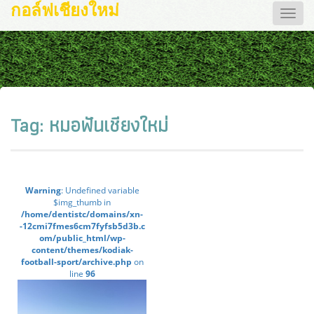
กอล์ฟเชียงใหม่
Toggle
naviga
Tag:
หมอฟันเชียงใหม่
Warning
: Undefined variable
$img_thumb in
/home/dentistc/domains/xn-
-12cmi7fmes6cm7fyfsb5d3b.c
om/public_html/wp-
content/themes/kodiak-
football-sport/archive.php
on
line
96