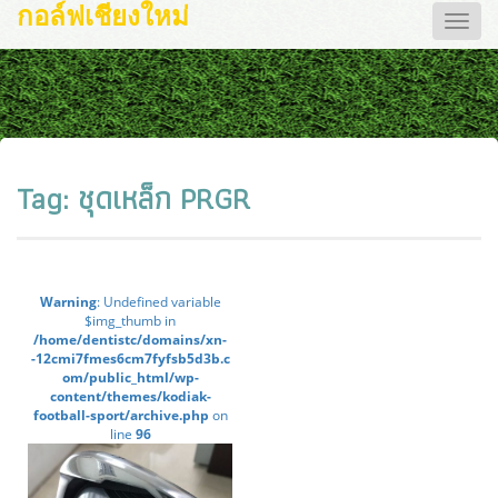
กอล์ฟเชียงใหม่
Toggle
naviga
Tag:
ชุดเหล็ก PRGR
Warning
: Undefined variable
$img_thumb in
/home/dentistc/domains/xn-
-12cmi7fmes6cm7fyfsb5d3b.c
om/public_html/wp-
content/themes/kodiak-
football-sport/archive.php
on
line
96