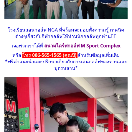
โรงเรียนสอนกอล์ฟ NGA ที่พร้อมจะมอบทั้งความรู้ เทคนิค
ต่างๆเกี่ยวกับกีฬากอล์ฟให้ท่านนักกอล์ฟทุกท่าน🏌️‍♂️
เจอพวกเราได้ที่
สนามไดร์ฟกอล์ฟ M Sport Complex
หรือ
โทร 086-565-1565 (คุณบี)
สำหรับข้อมูลเพิ่มเติม
*ฟรีคำแนะนำและปรึกษาเกี่ยวกับการเล่นกอล์ฟของท่านและ
บุตรหลาน*