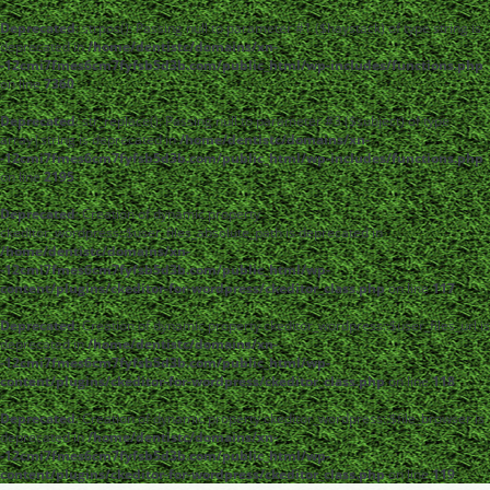
Deprecated
: strpos(): Passing null to parameter #1 ($haystack) of type string is
deprecated in
/home/dentistc/domains/xn-
-12cmi7fmes6cm7fyfsb5d3b.com/public_html/wp-includes/functions.php
on line
7360
Deprecated
: str_replace(): Passing null to parameter #3 ($subject) of type
array|string is deprecated in
/home/dentistc/domains/xn-
-12cmi7fmes6cm7fyfsb5d3b.com/public_html/wp-includes/functions.php
on line
2195
Deprecated
: Creation of dynamic property
ckeditor_wordpress::$user_files_absolute_path is deprecated in
/home/dentistc/domains/xn-
-12cmi7fmes6cm7fyfsb5d3b.com/public_html/wp-
content/plugins/ckeditor-for-wordpress/ckeditor_class.php
on line
117
Deprecated
: Creation of dynamic property ckeditor_wordpress::$user_files_url is
deprecated in
/home/dentistc/domains/xn-
-12cmi7fmes6cm7fyfsb5d3b.com/public_html/wp-
content/plugins/ckeditor-for-wordpress/ckeditor_class.php
on line
118
Deprecated
: Creation of dynamic property ckeditor_wordpress::$file_browser is
deprecated in
/home/dentistc/domains/xn-
-12cmi7fmes6cm7fyfsb5d3b.com/public_html/wp-
content/plugins/ckeditor-for-wordpress/ckeditor_class.php
on line
119