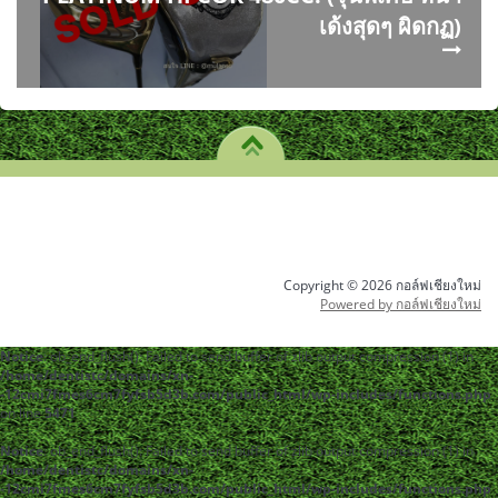
เด้งสุดๆ ผิดกฏ)
Copyright © 2026 กอล์ฟเชียงใหม่
Powered by กอล์ฟเชียงใหม่
Notice
: ob_end_flush(): Failed to send buffer of zlib output compression (1) in
/home/dentistc/domains/xn-
-12cmi7fmes6cm7fyfsb5d3b.com/public_html/wp-includes/functions.php
on line
5471
Notice
: ob_end_flush(): Failed to send buffer of zlib output compression (1) in
/home/dentistc/domains/xn-
-12cmi7fmes6cm7fyfsb5d3b.com/public_html/wp-includes/functions.php