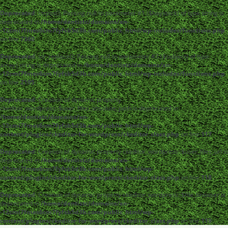
Deprecated
: strpos(): Passing null to parameter #1 ($haystack) of type string is
deprecated in
/home/dentistc/domains/xn-
-12cmi7fmes6cm7fyfsb5d3b.com/public_html/wp-includes/functions.php
on line
7360
Deprecated
: str_replace(): Passing null to parameter #3 ($subject) of type
array|string is deprecated in
/home/dentistc/domains/xn-
-12cmi7fmes6cm7fyfsb5d3b.com/public_html/wp-includes/functions.php
on line
2195
Deprecated
: Creation of dynamic property
ckeditor_wordpress::$user_files_absolute_path is deprecated in
/home/dentistc/domains/xn-
-12cmi7fmes6cm7fyfsb5d3b.com/public_html/wp-
content/plugins/ckeditor-for-wordpress/ckeditor_class.php
on line
117
Deprecated
: Creation of dynamic property ckeditor_wordpress::$user_files_url is
deprecated in
/home/dentistc/domains/xn-
-12cmi7fmes6cm7fyfsb5d3b.com/public_html/wp-
content/plugins/ckeditor-for-wordpress/ckeditor_class.php
on line
118
Deprecated
: Creation of dynamic property ckeditor_wordpress::$file_browser is
deprecated in
/home/dentistc/domains/xn-
-12cmi7fmes6cm7fyfsb5d3b.com/public_html/wp-
content/plugins/ckeditor-for-wordpress/ckeditor_class.php
on line
119