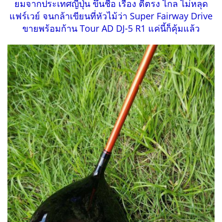
ยมจากประเทศญี่ปุ่น ขึ้นชื่อ เรื่อง ตีตรง ไกล ไม่หลุด
แฟร์เวย์ จนกล้าเขียนที่หัวไม้ว่า Super Fairway Drive
ขายพร้อมก้าน Tour AD DJ-5 R1 แค่นี้ก็คุ้มแล้ว